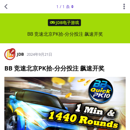
1
/
1
条
JDB电子游戏
BB 竞速北京PK拾-分分投注 飙速开奖
JDB
2024年9月21日
BB 竞速北京PK拾-分分投注 飙速开奖