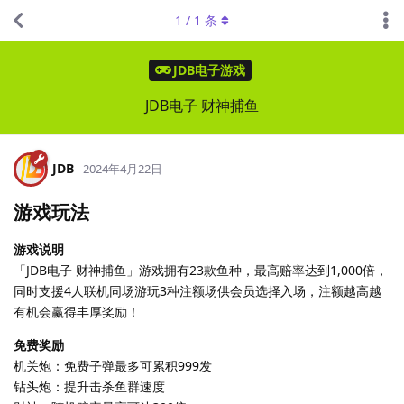
1
/
1
条
JDB电子游戏
JDB电子 财神捕鱼
JDB
2024年4月22日
游戏玩法
游戏说明
「JDB电子 财神捕鱼」游戏拥有23款鱼种，最高赔率达到1,000倍，
同时支援4人联机同场游玩3种注额场供会员选择入场，注额越高越
有机会赢得丰厚奖励！
免费奖励
机关炮：免费子弹最多可累积999发
钻头炮：提升击杀鱼群速度