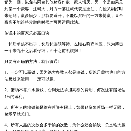
稍为一避，以免与同台其他赌客作敌，惹人憎厌。另一个是如果见
到某一个豪客，注码大，对方一落注就代表是重注，而他又刚好时
来运到，赢多输少，那就要避开，不能以买轻的一方来博赢，直至
豪客不能维持常胜的时候才可再运用此法。
传说中的百家乐必赢口诀
「长后单跳不出手，长后长连须等待。左顾右盼双照应，只为搏击
一个来九十之后看仔细，五十之前凯旋归！
只要有正确的方法，就行得通!
1、一定可以赢钱，因为绝大多数人都是输钱，所以只需把他们的方
法反过来运用，一定可以赢。
2、赌场不靠抽水赢钱，否则无法承担高额的费用，何况还有赌场达
1%的返利。
3、所有人的输钱都是输在赌资有限上，如果赌资象赌场一样无限，
赌场早就关门。
4、所有人赢的次数会多于输的次数，为什么还会输钱，总是输大赢