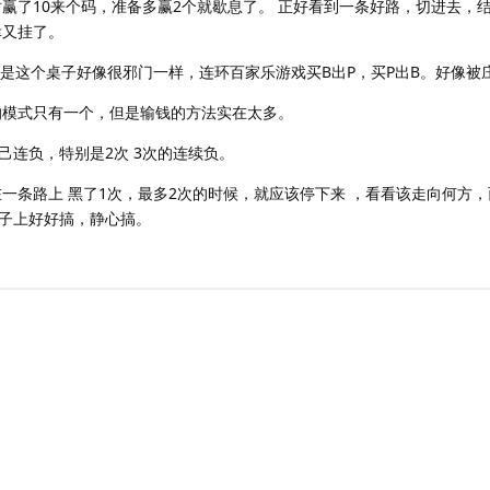
时赢了10来个码，准备多赢2个就歇息了。 正好看到一条好路，切进去，
幸又挂了。
可是这个桌子好像很邪门一样，连环百家乐游戏买B出P，买P出B。好像被
的模式只有一个，但是输钱的方法实在太多。
己连负，特别是2次 3次的连续负。
一条路上 黑了1次，最多2次的时候，就应该停下来 ，看看该走向何方
子上好好搞，静心搞。