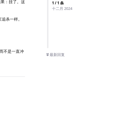
结果：挂了。这
1
/
1
条
十二月 2024
庄追杀一样。
，而不是一直冲
最新回复
回复