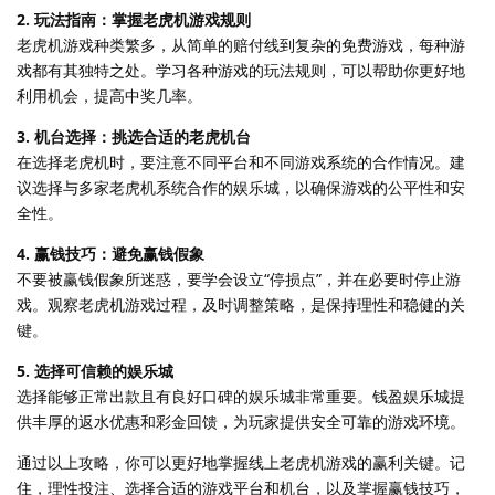
2. 玩法指南：掌握老虎机游戏规则
老虎机游戏种类繁多，从简单的赔付线到复杂的免费游戏，每种游
戏都有其独特之处。学习各种游戏的玩法规则，可以帮助你更好地
利用机会，提高中奖几率。
3. 机台选择：挑选合适的老虎机台
在选择老虎机时，要注意不同平台和不同游戏系统的合作情况。建
议选择与多家老虎机系统合作的娱乐城，以确保游戏的公平性和安
全性。
4. 赢钱技巧：避免赢钱假象
不要被赢钱假象所迷惑，要学会设立“停损点”，并在必要时停止游
戏。观察老虎机游戏过程，及时调整策略，是保持理性和稳健的关
键。
5. 选择可信赖的娱乐城
选择能够正常出款且有良好口碑的娱乐城非常重要。钱盈娱乐城提
供丰厚的返水优惠和彩金回馈，为玩家提供安全可靠的游戏环境。
通过以上攻略，你可以更好地掌握线上老虎机游戏的赢利关键。记
住，理性投注、选择合适的游戏平台和机台，以及掌握赢钱技巧，