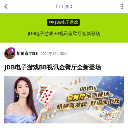
1
/
1
条
JDB电子游戏
JDB电子游戏BB视讯金臂厅全新登场
新葡京4188
2024年12月30日
JDB电子游戏BB视讯金臂厅全新登场