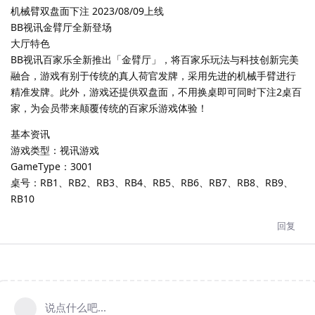
机械臂双盘面下注 2023/08/09上线
BB视讯金臂厅全新登场
大厅特色
BB视讯百家乐全新推出「金臂厅」，将百家乐玩法与科技创新完美
融合，游戏有别于传统的真人荷官发牌，采用先进的机械手臂进行
精准发牌。此外，游戏还提供双盘面，不用换桌即可同时下注2桌百
家，为会员带来颠覆传统的百家乐游戏体验！
基本资讯
游戏类型：视讯游戏
GameType：3001
桌号：RB1、RB2、RB3、RB4、RB5、RB6、RB7、RB8、RB9、
RB10
回复
说点什么吧...