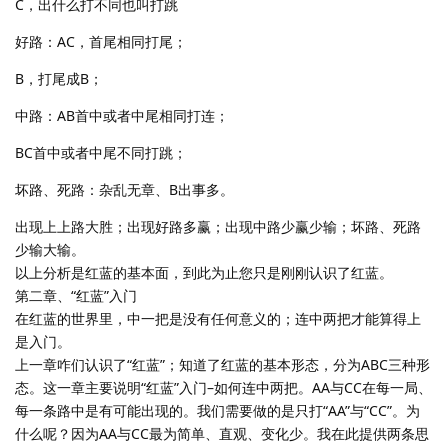
C，出什么打不同也叫打跳
好路：AC，首尾相同打尾；
B，打尾成B；
中路：AB首中或者中尾相同打连；
BC首中或者中尾不同打跳；
坏路、死路：杂乱无章、B出事多。
出现上上路大胜；出现好路多赢；出现中路少赢少输；坏路、死路
少输大输。
以上分析是红蓝的基本面，到此为止您只是刚刚认识了红蓝。
第二章、“红蓝”入门
在红蓝的世界里，中一把是没有任何意义的；连中两把才能算得上
是入门。
上一章咋们认识了“红蓝”；知道了红蓝的基本形态，分为ABC三种形
态。这一章主要说明“红蓝”入门–如何连中两把。AA与CC在每一局、
每一条路中是有可能出现的。我们需要做的是只打“AA”与“CC”。为
什么呢？因为AA与CC最为简单、直观、变化少。我在此提供两条思