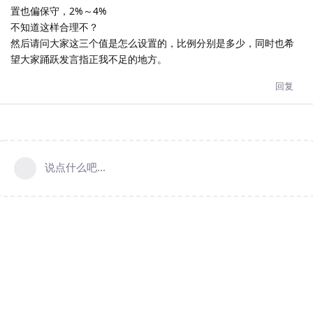
置也偏保守，2%～4%
不知道这样合理不？
然后请问大家这三个值是怎么设置的，比例分别是多少，同时也希
望大家踊跃发言指正我不足的地方。
回复
说点什么吧...