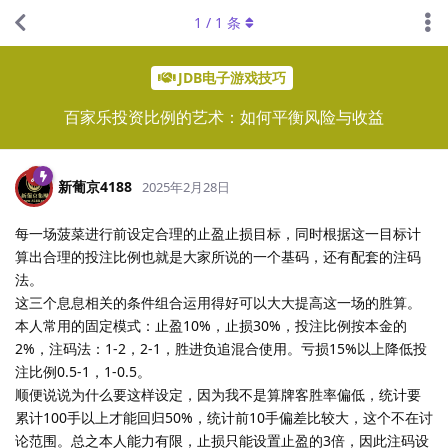
1
/
1
条
JDB电子游戏技巧
百家乐投资比例的艺术：如何平衡风险与收益
新葡京4188
2025年2月28日
每一场菠菜进行前设定合理的止盈止损目标，同时根据这一目标计
算出合理的投注比例也就是大家所说的一个基码，还有配套的注码
法。
这三个息息相关的条件组合运用得好可以大大提高这一场的胜算。
本人常用的固定模式：止盈10%，止损30%，投注比例按本金的
2%，注码法：1-2，2-1，胜进负追混合使用。亏损15%以上降低投
注比例0.5-1，1-0.5。
顺便说说为什么要这样设定，因为我不是算牌客胜率偏低，统计要
累计100手以上才能回归50%，统计前10手偏差比较大，这个不在讨
论范围。总之本人能力有限，止损只能设置止盈的3倍，因此注码设