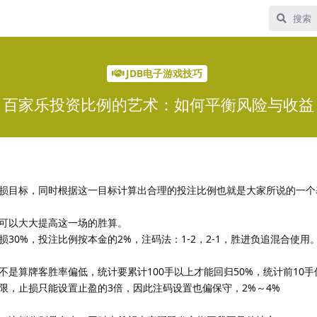
JDB电子游戏技巧
百家乐投资比例的艺术：如何平衡风险与收益
损目标，同时根据这一目标计算出合理的投注比例也就是大家所说的一个
可以大大提高这一场的胜算。
30%，投注比例按本金的2%，注码法：1-2，2-1，胜进负追混合使用。
是算牌客胜率偏低，统计要累计100手以上才能回归50%，统计前10
限，止损只能设置止盈的3倍，因此注码设置也偏保守，2%～4%