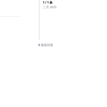
1
/
1
条
二月 2025
回复
最新回复