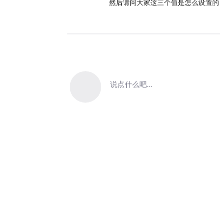
然后请问大家这三个值是怎么设置的
说点什么吧...