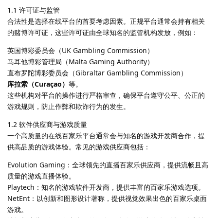
1.1 许可证与监管
合法性是选择在线平台的首要考虑因素。正规平台通常会持有相关
的赌博许可证，这些许可证由全球知名的监管机构发放，例如：
英国博彩委员会（UK Gambling Commission）
马耳他博彩管理局（Malta Gaming Authority）
直布罗陀博彩委员会（Gibraltar Gambling Commission）
库拉索（Curaçao）
等。
这些机构对平台的操作进行严格审查，确保平台遵守公平、公正的
游戏规则，防止作弊和欺诈行为的发生。
1.2 软件供应商与游戏质量
一个高质量的在线百家乐平台通常会与知名的游戏开发商合作，提
供高品质的游戏体验。常见的游戏供应商包括：
Evolution Gaming：全球领先的直播百家乐供应商，提供流畅且高
质量的游戏直播体验。
Playtech：知名的游戏软件开发商，提供丰富的百家乐游戏选项。
NetEnt：以创新和图形设计著称，提供视觉效果出色的百家乐桌面
游戏。