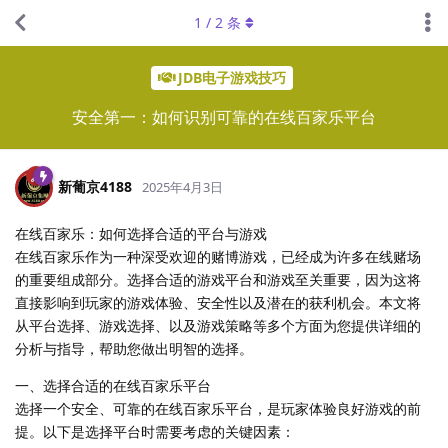
1
/
2
条
JDB电子游戏技巧
安全第一：如何识别可靠的在线百家乐平台
新葡京4188
2025年4月3日
在线百家乐：如何选择合适的平台与游戏
在线百家乐作为一种深受欢迎的赌博游戏，已经成为许多在线赌场
的重要组成部分。选择合适的游戏平台和游戏至关重要，因为这将
直接影响到玩家的游戏体验、安全性以及潜在的获利机会。本文将
从平台选择、游戏选择、以及游戏策略等多个方面为您提供详细的
分析与指导，帮助您做出明智的选择。
一、选择合适的在线百家乐平台
选择一个安全、可靠的在线百家乐平台，是玩家体验良好游戏的前
提。以下是选择平台时需要考虑的关键因素：