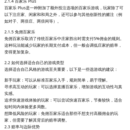
2.1.4 百家乐 Plus
百家乐 Plus是一种附加了额外投注选项的百家乐游戏，玩家除了可
以下注庄家、闲家和和局之外，还可以参与其他创新性的赌注（例
如对子、两倍庄、两倍闲等）。
2.1.5 免佣百家乐
免佣百家乐取消了传统百家乐中庄家胜出时需支付5%佣金的规则。
这种玩法能减少玩家的长期支付成本，但一般会调低庄家的赔率，
变得更加复杂。
2.2 如何选择适合自己的游戏类型
选择适合自己风格的游戏至关重要，以下是一些选游戏的建议：
新手玩家：可以从标准百家乐入手，规则简单，易于理解。
寻求高互动的玩家：可以选择直播百家乐，增加游戏的互动性与真
实感。
追求快速游戏体验的玩家：可以尝试快速百家乐，节奏较快，适合
短时间内体验更多局数。
想降低风险的玩家：免佣百家乐适合那些不想支付高额佣金的玩
家，但需要了解其背后的赔率调整。
2.3 赔率与边际优势