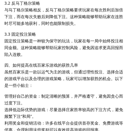
3.2 反马丁格尔策略
与马丁格尔策略相反，反马丁格尔策略要求玩家在每次胜利后加倍
下注，而在每次失败后则降低下注。这种策略能够帮助玩家在连胜
时尽可能多地获利，同时也能限制损失。
3.3 固定投注策略
固定投注策略是一种较为保守的玩法，玩家在每一局中始终投注相
同金额。这种策略能够帮助玩家控制风险，避免因追求更高回报而
陷入连败。
四、如何提高在线百家乐游戏的获胜几率
虽然百家乐是一款以运气为主的游戏，但通过理性投注、选择合适
的游戏平台以及合理的游戏策略，玩家可以增加获胜的机会。以下
是一些小贴士：
管理好自己的资金：制定清晰的预算，并严格遵守，避免因贪心而
过度下注。
选择低边际优势的游戏：尽量选择庄家胜率较高的下注方式，避免
频繁下注“和局”。
利用奖金和促销活动：许多在线平台会提供首存奖金、免费游戏等
优惠，合理利用这些奖励可以有效提高游戏的回报率。