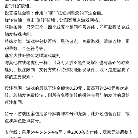
击“开始”按钮。
设置投注金额：使用“+”和“-”按钮调整您的下注金额。
旋转转轴：点击“旋转”按钮，让图案落入游戏网格。
获胜条件：只需三个、四个或五个相同符号连线，即可获得奖金或
触发特殊功能。
特殊功能：游戏中包括百搭、黑色散点、免费游戏、滚轴连胜、累
积乘数、金色符号等。
麻将大胜3-黑金龙耀游戏规则
与其他在线老虎机一样，《麻将大胜3-黑金龙耀》也有基础的游戏
规则、投注限制、支付方式和特殊功能触发条件。以下是您需要了
解的主要规则：
投注范围：游戏的最低下注金额为0.20元，最高可达240元每次旋
转。若触发免费旋转，则所有免费旋转的投注金额与触发时的原始
赌注相同。
符号：游戏图案包括多种麻将牌符号和龙牌，此外还包含百搭、散
点和黑色散点符号。
支付线：采用5×4-5-5-5-4布局，共2000条支付线，玩家无法调整支