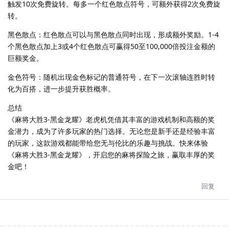
触发10次免费旋转。每多一个红色散点符号，可额外获得2次免费旋
转。
黑色散点：红色散点可以与黑色散点同时出现，形成额外奖励。1-4
个黑色散点加上3或4个红色散点可赢得50至100,000倍投注金额的
巨额奖金。
金色符号：随机出现金色标记的普通符号，在下一次滚轴连胜时转
化为百搭，进一步提升获胜概率。
总结
《麻将大胜3-黑金龙耀》老虎机凭借其丰富的游戏机制和高额的奖
金潜力，成为了许多玩家的热门选择。无论您是新手还是经验丰富
的玩家，这款游戏都能带给您无与伦比的乐趣与挑战。快来体验
《麻将大胜3-黑金龙耀》，开启您的麻将探险之旅，赢取丰厚的奖
金吧！
回复