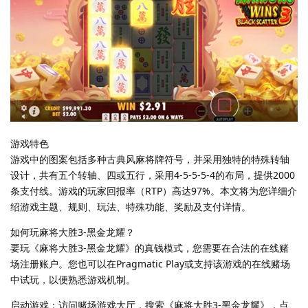
游戏特色
游戏中的图案包括多种古典风麻将牌符号，并采用独特的特殊转轴
设计，共有五个转轴、四或五行，采用4-5-5-5-4的布局，提供2000
条支付线。游戏的玩家回报率（RTP）高达97%。本文将为您详细介
绍游戏主题、规则、玩法、特殊功能、奖励及支付详情。
如何玩麻将大胜3-黑金龙耀？
要玩《麻将大胜3-黑金龙耀》的真钱模式，您需要在合法的在线赌
场注册账户。您也可以在Pragmatic Play或支持该游戏的在线赌场
中试玩，以便熟悉游戏机制。
启动游戏：访问赌场游戏大厅，搜索《麻将大胜3-黑金龙耀》，点