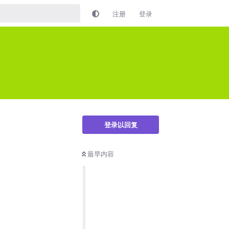
注册
登录
登录以回复
最早内容