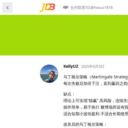
合作联系TG:@hezuo1818
KellyUZ
2025年6月3日
马丁格尔策略（Martingale S
每次失败后加倍下注，直到赢回之前
缺点：
理论上可实现“稳赢” 高风险，连续
操作简单，易于执行 赌博场所设有
适合短期小波动盈利 不适合长期使
改良后的马丁格尔策略：