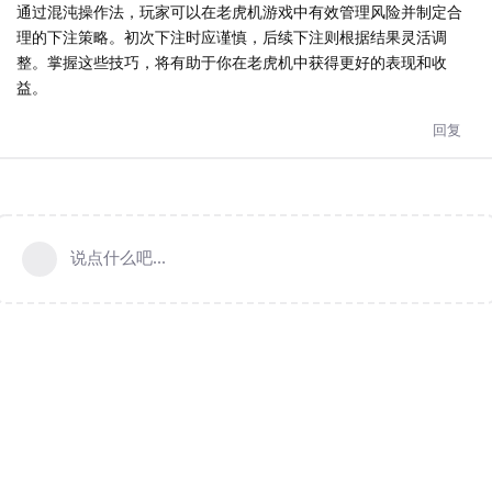
通过混沌操作法，玩家可以在老虎机游戏中有效管理风险并制定合
理的下注策略。初次下注时应谨慎，后续下注则根据结果灵活调
整。掌握这些技巧，将有助于你在老虎机中获得更好的表现和收
益。
回复
说点什么吧...