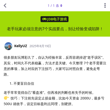
1
/
1
条
JDB电子游戏
老手玩家必须注意的7个实战要点，别让经验变成陷阱！
KellyUZ
2025年8月19日
很多朋友玩博彩久了，自认为经验丰富，反而容易掉进“老手误区”。
其实，时间久不代表稳赢，方法才是关键。今天整理 7个老手需要注
意的事项，加上对应的下注技巧，大家可以对照自查，避免走弯
路。
不要盲目自信
老手常常觉得自己“看盘准”。但再准的判断也有失手的时候。
技巧：下注前先设定止损金额，比如今天资金 2000U，最多亏
500U 就收手，设定目标盈利点同理，别硬拼。