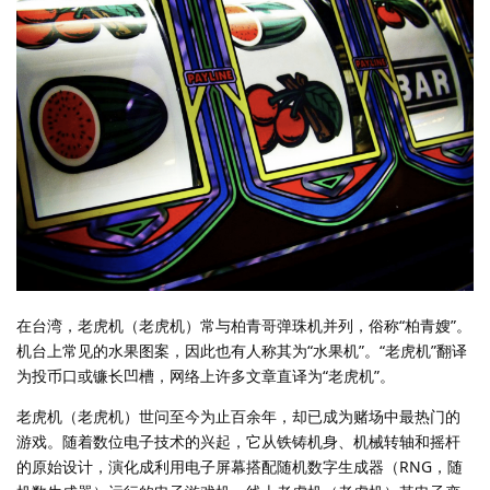
在台湾，老虎机（老虎机）常与柏青哥弹珠机并列，俗称“柏青嫂”。
机台上常见的水果图案，因此也有人称其为“水果机”。“老虎机”翻译
为投币口或镰长凹槽，网络上许多文章直译为“老虎机”。
老虎机（老虎机）世问至今为止百余年，却已成为赌场中最热门的
游戏。随着数位电子技术的兴起，它从铁铸机身、机械转轴和摇杆
的原始设计，演化成利用电子屏幕搭配随机数字生成器（RNG，随