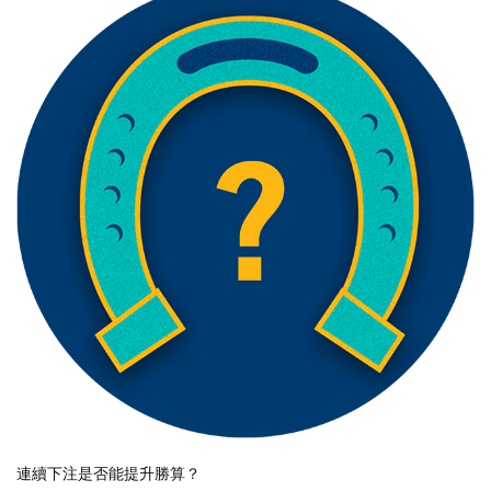
連續下注是否能提升勝算？