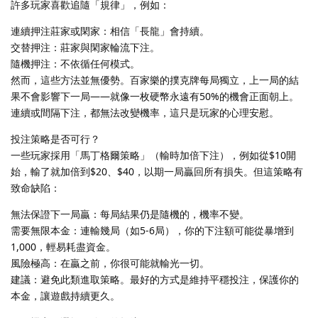
許多玩家喜歡追隨「規律」，例如：
連續押注莊家或閑家：相信「長龍」會持續。
交替押注：莊家與閑家輪流下注。
隨機押注：不依循任何模式。
然而，這些方法並無優勢。百家樂的撲克牌每局獨立，上一局的結
果不會影響下一局——就像一枚硬幣永遠有50%的機會正面朝上。
連續或間隔下注，都無法改變機率，這只是玩家的心理安慰。
投注策略是否可行？
一些玩家採用「馬丁格爾策略」（輸時加倍下注），例如從$10開
始，輸了就加倍到$20、$40，以期一局贏回所有損失。但這策略有
致命缺陷：
無法保證下一局贏：每局結果仍是隨機的，機率不變。
需要無限本金：連輸幾局（如5-6局），你的下注額可能從暴增到
1,000，輕易耗盡資金。
風險極高：在贏之前，你很可能就輸光一切。
建議：避免此類進取策略。最好的方式是維持平穩投注，保護你的
本金，讓遊戲持續更久。