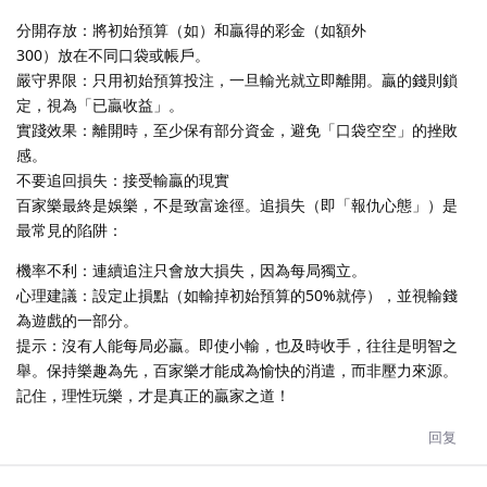
分開存放：將初始預算（如）和贏得的彩金（如額外
300）放在不同口袋或帳戶。
嚴守界限：只用初始預算投注，一旦輸光就立即離開。贏的錢則鎖
定，視為「已贏收益」。
實踐效果：離開時，至少保有部分資金，避免「口袋空空」的挫敗
感。
不要追回損失：接受輸贏的現實
百家樂最終是娛樂，不是致富途徑。追損失（即「報仇心態」）是
最常見的陷阱：
機率不利：連續追注只會放大損失，因為每局獨立。
心理建議：設定止損點（如輸掉初始預算的50%就停），並視輸錢
為遊戲的一部分。
提示：沒有人能每局必贏。即使小輸，也及時收手，往往是明智之
舉。保持樂趣為先，百家樂才能成為愉快的消遣，而非壓力來源。
記住，理性玩樂，才是真正的贏家之道！
回复