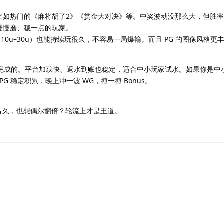
，比如热门的《麻将胡了2》《赏金大对决》等。中奖波动没那么大，但胜
慢慢磨、稳一点的玩家。
0u–30u）也能持续玩很久，不容易一局爆输。而且 PG 的图像风格更
 上完成的。平台加载快、返水到账也稳定，适合中小玩家试水。如果你是中
 PG 稳定积累，晚上冲一波 WG，搏一搏 Bonus。
玩得久，也想偶尔翻倍？轮流上才是王道。