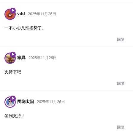
vdd
2025年11月26日
一不小心又涨姿势了。
回复
家具
2025年11月26日
支持下吧
回复
围绕太阳
2025年11月26日
签到支持！
回复