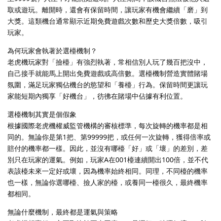
取或遊玩。離開時，還會有保留時間，讓玩家有機會繼續「磨」到
大獎。這類機台通常顯示近期免費遊戲次數和歷史大獎倍數，吸引
玩家。
為何玩家會執著於選檯機制？
老虎機玩家對「撿檯」有強烈執著，常相信別人玩了幾百把沒中，
自己接手就能馬上開出免費遊戲或高倍數。選檯機制營造實體賭場
氛圍，滿足玩家獨佔機台的慾望和「養檯」行為。保留時間更讓玩
家能短期內獨享「好機台」，彷彿在賭場中佔據有利位置。
選檯機制其實是個假象
根據國際老虎機權威監管機構的審核標準，每次旋轉的機率都是相
同的。無論你是第1把、第99999把，或任何一次旋轉，獲得倍率或
賠付的機率都一樣。因此，並沒有哪檯「好」或「壞」的差別，差
別只在玩家的運氣。例如，玩家A在001檯連續開出100倍，並不代
表該檯未來一定好或壞，因為機率始終相同。同理，不同檯的機率
也一樣，無論你選哪檯、撿人家的檯，或養同一檯很久，最終機率
都相同。
無論什麼機制，最終都是運氣與策略