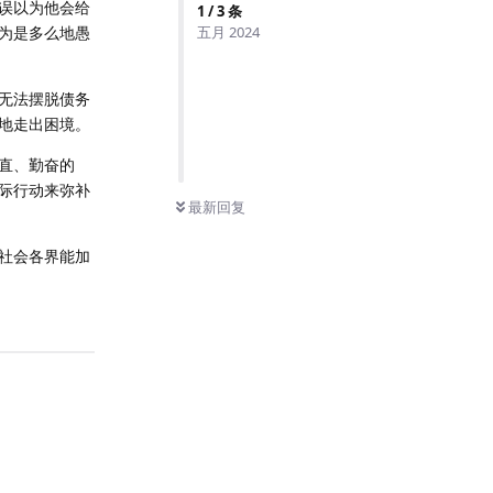
误以为他会给
1
/
3
条
为是多么地愚
五月 2024
无法摆脱债务
地走出困境。
直、勤奋的
际行动来弥补
最新回复
社会各界能加
回复