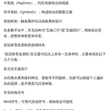
中奖线（Paylines）：判定有效组合的线路
符号系统（Symbols）：构成组合的图案元素
奖励机制：触发额外玩法或效果的设计
在多数平台中，常见结构为“五轴三行”或“五轴四行”，增加组合变
化，使整体体验更加丰富。
皇冠体育老虎机的游戏特色
“皇冠体育老虎机”在主题与玩法上具有一定多样性，主要体现在以下
几个方面：
多元化主题设计
从经典水果风格到神话、冒险等不同题材，玩家可以根据个人偏好
自由选择，提升视觉与沉浸体验。
常见特殊符号
Wild符号：可替代其他符号，增加组合可能性