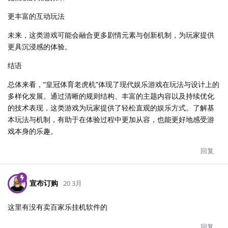
更丰富的互动玩法
未来，这类游戏可能会融合更多剧情元素与创新机制，为玩家提供
更具沉浸感的体验。
结语
总体来看，“皇冠体育老虎机”体现了现代娱乐游戏在玩法与设计上的
多样化发展。通过清晰的规则结构、丰富的主题内容以及持续优化
的技术表现，这类游戏为玩家提供了轻松直观的娱乐方式。了解基
本玩法与机制，有助于在体验过程中更加从容，也能更好地感受游
戏本身的乐趣。
回复
宣布订购
20 3月
这里有没有卖百家乐挂机软件的
回复