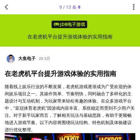
9
/
13
条
JDB电子游戏
在老虎机平台提升游戏体验的实用指南
大鱼电子
20 3月
在老虎机平台提升游戏体验的实用指南
随着线上娱乐行业的不断发展，老虎机游戏逐渐成为广受欢迎的休
闲娱乐项目之一。其操作简单、节奏明快，同时融合了多样化的主
题设计与互动机制，为玩家带来轻松有趣的体验。在众多游戏平台
中，“皇冠体育老虎机”因游戏内容丰富、系统稳定而受到不少用户关
注。对于新手玩家而言，了解相关玩法与基础思路，有助于更顺畅
地进入游戏节奏。以下内容将围绕玩法结构、特色机制及体验建议
进行优化整理。