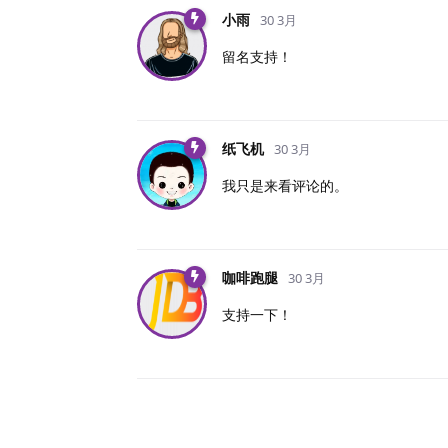
小雨
30 3月
留名支持！
纸飞机
30 3月
我只是来看评论的。
咖啡跑腿
30 3月
支持一下！