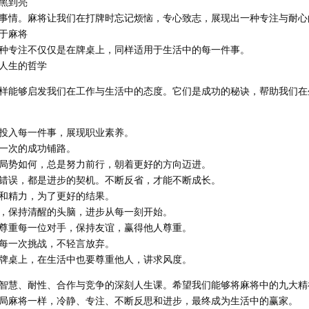
黑到亮
事情。麻将让我们在打牌时忘记烦恼，专心致志，展现出一种专注与耐心
于麻将
种专注不仅仅是在牌桌上，同样适用于生活中的每一件事。
人生的哲学
样能够启发我们在工作与生活中的态度。它们是成功的秘诀，帮助我们在
投入每一件事，展现职业素养。
一次的成功铺路。
局势如何，总是努力前行，朝着更好的方向迈进。
错误，都是进步的契机。不断反省，才能不断成长。
和精力，为了更好的结果。
，保持清醒的头脑，进步从每一刻开始。
尊重每一位对手，保持友谊，赢得他人尊重。
每一次挑战，不轻言放弃。
牌桌上，在生活中也要尊重他人，讲求风度。
智慧、耐性、合作与竞争的深刻人生课。希望我们能够将麻将中的九大精
局麻将一样，冷静、专注、不断反思和进步，最终成为生活中的赢家。