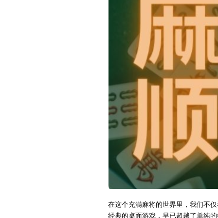
在这个充满麻将的世界里，我们不仅
经典的桌面游戏，早已超越了单纯的