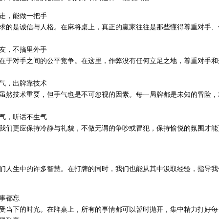
走，能做一把手
求的是诚信与人格。在麻将桌上，真正的赢家往往是那些懂得尊重对手、
友，不搞里外手
在于对手之间的公平竞争。在这里，作弊没有任何立足之地，尊重对手和
气，出牌靠技术
虽然技术重要，但手气也是不可忽视的因素。每一局牌都是未知的冒险，
气，听话不生气
我们更应保持冷静与礼貌，不做无谓的争吵或冒犯，保持愉悦的氛围才能
们人生中的许多智慧。在打牌的同时，我们也能从其中汲取经验，指导我
事都忘
受当下的时光。在牌桌上，所有的事情都可以暂时抛开，集中精力打好每