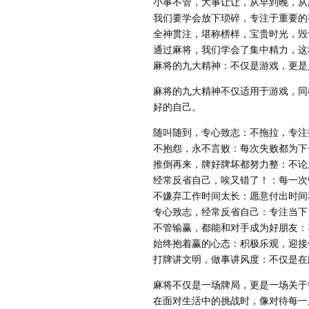
小事不管，大事让让，从早到晚，从
我们要学会放下琐碎，专注于重要的
全神贯注，堪称榜样，宝贵时光，毁
通过麻将，我们学会了集中精力，这
麻将的九大精神：不仅是游戏，更是
麻将的九大精神不仅适用于游戏，同
好的自己。
随叫随到，专心致志：不拖拉，专注
不抱怨，永不言败：每次失败都为下
推倒再来，牌好牌坏都努力整：不论
经常反省自己，唉又错了！：每一次
不嫌弃工作时间太长：愿意付出时间
专心致志，经常反省自己：专注当下
不管输赢，都能和对手成为好朋友：
始终抱着赢的心态：积极乐观，迎接
打牌讲文明，做事讲风度：不仅是在
麻将不仅是一场牌局，更是一场关于
在面对生活中的挑战时，像对待每一