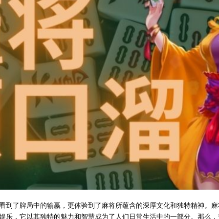
看到了牌局中的输赢，更体验到了麻将所蕴含的深厚文化和独特精神。麻
娱乐，它以其独特的魅力和智慧成为了人们日常生活中的一部分。那么，