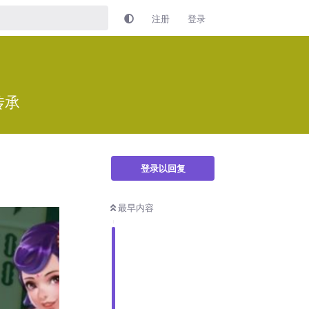
注册
登录
传承
登录以回复
最早内容