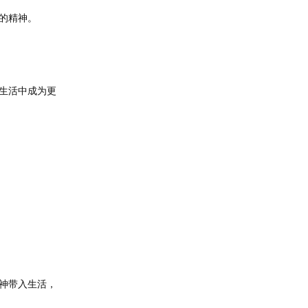
的精神。
生活中成为更
神带入生活，