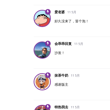
爱老婆
11 5月
好久没来了，冒个泡！
会乖乖回复
11 5月
沙发！
抹茶牛奶
11 5月
感谢版主
特热我去
11 5月