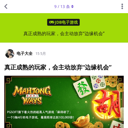
9
/
13
条
JDB电子游戏
真正成熟的玩家，会主动放弃“边缘机会”
电子大全
15 5月
真正成熟的玩家，会主动放弃“边缘机会”