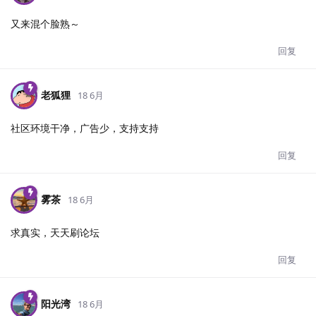
又来混个脸熟～
回复
老狐狸
18 6月
社区环境干净，广告少，支持支持
回复
雾茶
18 6月
求真实，天天刷论坛
回复
阳光湾
18 6月