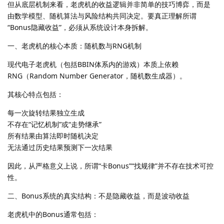
但从底层机制来看，老虎机的收益逻辑并非简单的技巧博弈，而是
由数学模型、随机算法与风险结构共同决定。要真正理解所谓
“Bonus隐藏收益”，必须从系统设计本身拆解。
一、老虎机的核心本质：随机数与RNG机制
现代电子老虎机（包括BBIN体系内的游戏）本质上依赖
RNG（Random Number Generator，随机数生成器）。
其核心特点包括：
每一次旋转结果独立生成
不存在“记忆机制”或“走势继承”
所有结果由算法即时随机决定
无法通过历史结果预测下一次结果
因此，从严格意义上说，所谓“卡Bonus”“找规律”并不存在技术可控
性。
二、Bonus系统的真实结构：不是隐藏收益，而是波动收益
老虎机中的Bonus通常包括：