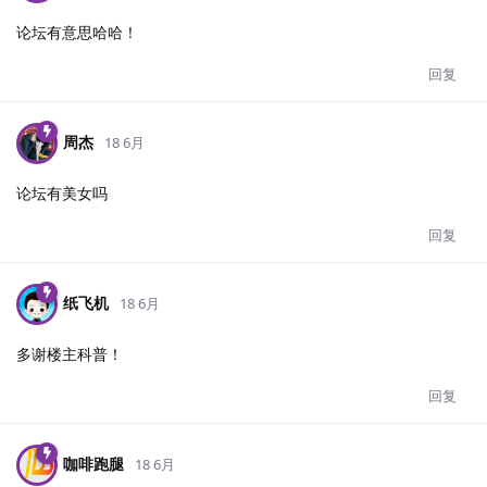
论坛有意思哈哈！
回复
周杰
18 6月
论坛有美女吗
回复
纸飞机
18 6月
多谢楼主科普！
回复
咖啡跑腿
18 6月