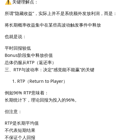
关键理解点：
所谓“隐藏收益”，实际上并不是系统额外发放利润，而是：
将长期概率收益集中在某些高波动触发事件中释放
也就是说：
平时回报较低
Bonus阶段集中释放价值
总体仍服从RTP（返还率）
三、RTP与波动率：决定“感觉能不能赢”的关键
RTP（Return to Player）
例如96% RTP意味着：
长期统计下，理论回报为投入的96%。
但注意：
RTP是长期平均值
不代表短期结果
不保证个人回报