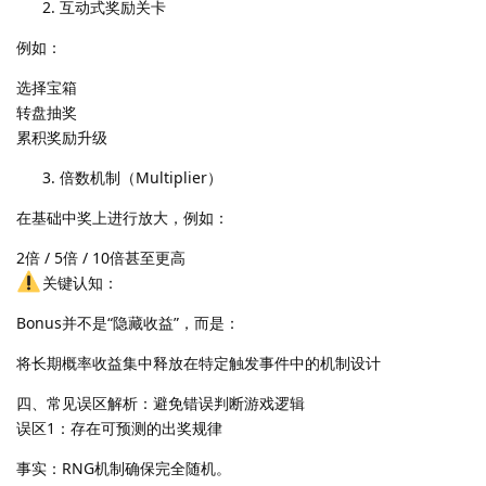
互动式奖励关卡
例如：
选择宝箱
转盘抽奖
累积奖励升级
倍数机制（Multiplier）
在基础中奖上进行放大，例如：
2倍 / 5倍 / 10倍甚至更高
关键认知：
Bonus并不是“隐藏收益”，而是：
将长期概率收益集中释放在特定触发事件中的机制设计
四、常见误区解析：避免错误判断游戏逻辑
误区1：存在可预测的出奖规律
事实：RNG机制确保完全随机。