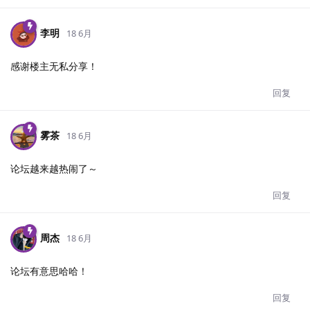
李明
18 6月
感谢楼主无私分享！
回复
雾茶
18 6月
论坛越来越热闹了～
回复
周杰
18 6月
论坛有意思哈哈！
回复