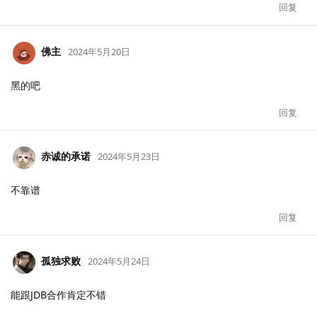
回复
佛主
2024年5月20日
黑的吧
回复
赤诚的承诺
2024年5月23日
不靠谱
回复
孤独求败
2024年5月24日
能跟JDB合作肯定不错