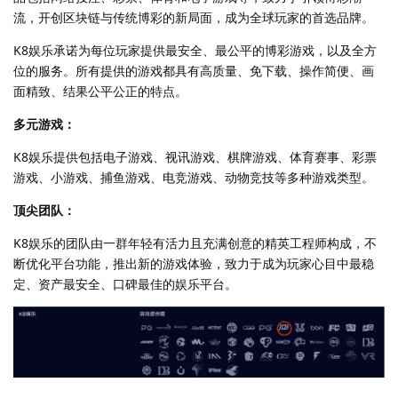
流，开创区块链与传统博彩的新局面，成为全球玩家的首选品牌。
K8娱乐承诺为每位玩家提供最安全、最公平的博彩游戏，以及全方
位的服务。所有提供的游戏都具有高质量、免下载、操作简便、画
面精致、结果公平公正的特点。
多元游戏：
K8娱乐提供包括电子游戏、视讯游戏、棋牌游戏、体育赛事、彩票
游戏、小游戏、捕鱼游戏、电竞游戏、动物竞技等多种游戏类型。
顶尖团队：
K8娱乐的团队由一群年轻有活力且充满创意的精英工程师构成，不
断优化平台功能，推出新的游戏体验，致力于成为玩家心目中最稳
定、资产最安全、口碑最佳的娱乐平台。