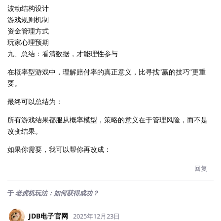
波动结构设计
游戏规则机制
资金管理方式
玩家心理预期
九、总结：看清数据，才能理性参与
在概率型游戏中，理解赔付率的真正意义，比寻找“赢的技巧”更重
要。
最终可以总结为：
所有游戏结果都服从概率模型，策略的意义在于管理风险，而不是
改变结果。
如果你需要，我可以帮你再改成：
回复
于
老虎机玩法：如何获得成功？
JDB电子官网
2025年12月23日