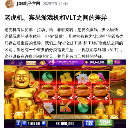
JDB电子官网
2025年5月14日
老虎机、宾果游戏机和VLT之间的差异
老虎机看似简单：拉动手柄，卷轴旋转，您要么赢钱，要么输钱。
这是玩家的基本体验，但在“幕后”，几种常被称为“老虎机”的设备之
间存在着重要的差异。我们之前讨论过“II类”和“III类”老虎机之间的
区别，但还有一个重要的分类需要注意——视频彩票终端（VLT）。
这些设备在许多州都很常见，并且具有自己独特的特征。