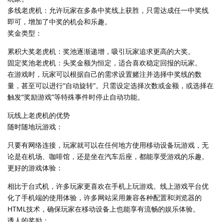
多线老虎机：允许玩家在多条中奖线上获胜，只需达成任一中奖线
即可，增加了中奖的机会和乐趣。
奖金类型：
累积大奖老虎机：奖池逐渐递增，吸引玩家追求更高的大奖。
固定奖池老虎机：头奖金额为恒定，适合喜欢稳定回报的玩家。
在游戏时，玩家可以根据自己的需求设置赌注并选择中奖线的数
量，甚至可以进行“自动旋转”。只需设定选择次数或金额，或选择在
触发“奖励游戏”等特殊事件时停止自动功能。
玩线上老虎机的优势
随时随地玩游戏：
只要有网络连接，玩家就可以在任何地方使用移动设备玩游戏，无
论是在机场、咖啡馆，还是坐在汽车后座，都能享受游戏的乐趣。
更好的游戏体验：
相比于台式机，许多玩家更喜欢在手机上玩游戏。线上游戏平台优
化了手机端的使用体验，许多网站采用兼容各种配置和浏览器的
HTML技术，确保玩家在移动设备上也能享有流畅的娱乐体验。
诱人的奖励：