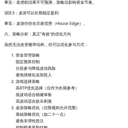
事实：老虎机结果不可预测，策略仅影响资金节奏。
误区3：桌游可以长期稳定盈利
事实：桌游仍存在庄家优势（House Edge）。
六、策略分析：真正“有效”的优化方向
虽然无法改变概率结构，但可以优化参与方式：
资金管理策略
固定预算控制
分批参与降低波动风险
避免情绪化追加投入
游戏选择策略
高RTP优先选择（仅作为长期参考）
低波动适合稳健体验
高波动适合娱乐刺激
桌游策略优化（仅限规则允许范围）
基础策略优化（如二十一点）
避免非理性投注
控制赔率风险结构