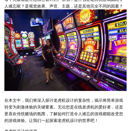
人难忘呢？是视觉效果、声音、主题，还是其他完全不同的因素？
在本文中，我们将深入探讨老虎机设计的复杂性，揭示将简单游戏
转变为刺激体验的关键要素。无论您是在线老虎机的爱好者，还是
更喜欢传统赌场的氛围，了解如何打造令人难忘的游戏都能改变您
的游戏体验。让我们一起探索老虎机设计的世界吧！