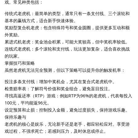
戏。常见种类包括：
传统式老虎机：最简单的类型，通常只有一条支付线、三个滚轮和
基本的赢钱方式，适合新手快速体验。
奖励型复合机老虎：包含特殊符号和奖金圆圈，提供更多互动和额
外奖励。
累进式机老虎：奖金池会积累，可能大奖较高，但中奖机率较低。
连线式老虎机：多个滚轮和支付线，玩法更加复杂，适合喜欢挑战
的玩家。
掌握技巧和策略
虽然老虎机无法完全预测，但以下策略可以提升你的触发机率：
投注多条支付线：增加中奖机会，尤其在复合式老虎机中。
检查赔率表：了解符号价值和奖金组合，避免盲目投注。
寻找高返还率（RTP）游戏：例如RTP为96%的老虎机，代表每投入
100元，平均能返96元。
设定预算和止损：控制投入金额，避免过度损失，保持游戏乐趣。
保持乐趣与
老虎机的核心是娱乐，无论新手还是老手，都应轻松应对。享受游
戏过程，不强求死亡；若感到压力，及时休息或停止。