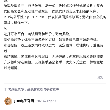
游戏类型多元：包括传统、复合式、进阶式和连线式老虎机；复合
式因高奖金和互动性广受欢迎，连线式则适合追求刺激的玩家。
RTP与公平性：如RTP 96%，代表长期回报率较高；游戏由独立机构
审核，确保公正。
玩
选择可靠平台：确认预警和评价，避免风险。
享受新趋势：体验主题多样的游戏，如冒险或电影主题老虎机。
责任提醒：线上游戏同样依赖运气，设定预算，理性执行，避免沉
迷。
总结来说，老虎机是运气游戏，无法破解，但掌握玩法和策略能提
升乐趣和潜在回报。无论新手还是老手，优先享受过程，并增益地
对待赌博。
回复
于
老虎机原理：揭秘随机性与中奖机率
JDB电子官网
2025年12月11日