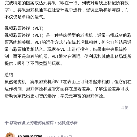
完成特定的图案或达到宾果（即在一行、列或对角线上标记所有数
字）。宾果游戏机通常在社交环境中进行，强调互动和参与感，而
不仅仅是单纯的运气。
视频彩票终端（VLT）
视频彩票终端（VLT）是一种特殊类型的老虎机，通常与州或省的彩
票系统相关联。VLT的运作方式与传统老虎机相似，但它们的结果通
常与彩票抽奖相结合。玩家在VLT上进行投注，结果由中央系统控
制，而不是单独的机器。VLT通常在酒吧、便利店和其他非赌场场所
提供，吸引了不同类型的玩家。
总结
虽然老虎机、宾果游戏机和VLT在表面上可能看起来相似，但它们在
运作机制、游戏体验和监管方面存在显著差异。了解这些差异可以
帮助玩家做出更明智的选择，享受更丰富的游戏体验。
回复
于
移动设备上的老虎机游戏：优缺点分析
JDB电子官网