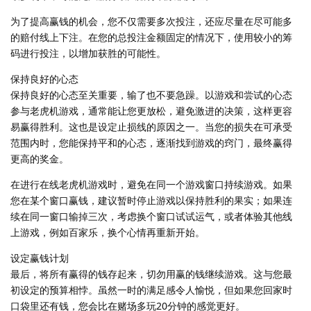
为了提高赢钱的机会，您不仅需要多次投注，还应尽量在尽可能多
的赔付线上下注。在您的总投注金额固定的情况下，使用较小的筹
码进行投注，以增加获胜的可能性。
保持良好的心态
保持良好的心态至关重要，输了也不要急躁。以游戏和尝试的心态
参与老虎机游戏，通常能让您更放松，避免激进的决策，这样更容
易赢得胜利。这也是设定止损线的原因之一。当您的损失在可承受
范围内时，您能保持平和的心态，逐渐找到游戏的窍门，最终赢得
更高的奖金。
在进行在线老虎机游戏时，避免在同一个游戏窗口持续游戏。如果
您在某个窗口赢钱，建议暂时停止游戏以保持胜利的果实；如果连
续在同一窗口输掉三次，考虑换个窗口试试运气，或者体验其他线
上游戏，例如百家乐，换个心情再重新开始。
设定赢钱计划
最后，将所有赢得的钱存起来，切勿用赢的钱继续游戏。这与您最
初设定的预算相悖。虽然一时的满足感令人愉悦，但如果您回家时
口袋里还有钱，您会比在赌场多玩20分钟的感觉更好。