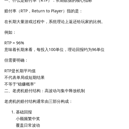
一、什么是赔付率（RTP）：长期数据的核心指标
赔付率（RTP，Return to Player）指的是：
在长期大量游戏过程中，系统理论上返还给玩家的比例。
例如：
RTP = 96%
意味着长期来看，每投入100单位，理论回报约为96单位
但需要明确：
RTP是长期平均值
不代表单局或短期结果
不等于“稳赚概率”
二、老虎机赔付结构：高波动与集中释放机制
老虎机的赔付结构通常由三部分构成：
基础回报
小额频繁中奖
覆盖日常波动