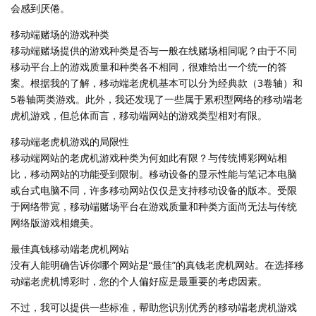
会感到厌倦。
移动端赌场的游戏种类
移动端赌场提供的游戏种类是否与一般在线赌场相同呢？由于不同
移动平台上的游戏质量和种类各不相同，很难给出一个统一的答
案。根据我的了解，移动端老虎机基本可以分为经典款（3卷轴）和
5卷轴两类游戏。此外，我还发现了一些属于累积型网络的移动端老
虎机游戏，但总体而言，移动端网站的游戏类型相对有限。
移动端老虎机游戏的局限性
移动端网站的老虎机游戏种类为何如此有限？与传统博彩网站相
比，移动网站的功能受到限制。移动设备的显示性能与笔记本电脑
或台式电脑不同，许多移动网站仅仅是支持移动设备的版本。受限
于网络带宽，移动端赌场平台在游戏质量和种类方面尚无法与传统
网络版游戏相媲美。
最佳真钱移动端老虎机网站
没有人能明确告诉你哪个网站是“最佳”的真钱老虎机网站。在选择移
动端老虎机博彩时，您的个人偏好应是最重要的考虑因素。
不过，我可以提供一些标准，帮助您识别优秀的移动端老虎机游戏