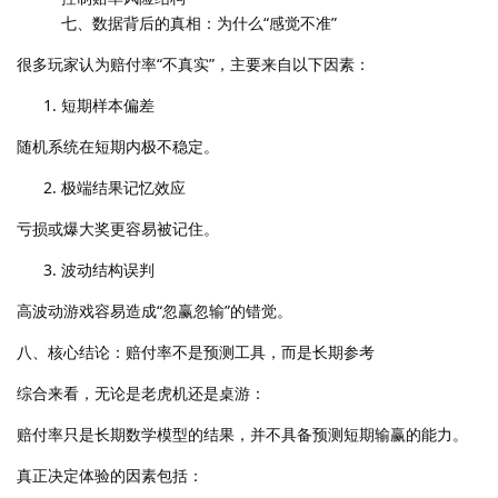
七、数据背后的真相：为什么“感觉不准”
很多玩家认为赔付率“不真实”，主要来自以下因素：
短期样本偏差
随机系统在短期内极不稳定。
极端结果记忆效应
亏损或爆大奖更容易被记住。
波动结构误判
高波动游戏容易造成“忽赢忽输”的错觉。
八、核心结论：赔付率不是预测工具，而是长期参考
综合来看，无论是老虎机还是桌游：
赔付率只是长期数学模型的结果，并不具备预测短期输赢的能力。
真正决定体验的因素包括：