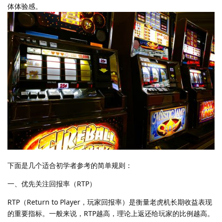
体体验感。
下面是几个适合初学者参考的简单规则：
一、优先关注回报率（RTP）
RTP（Return to Player，玩家回报率）是衡量老虎机长期收益表现
的重要指标。一般来说，RTP越高，理论上返还给玩家的比例越高。