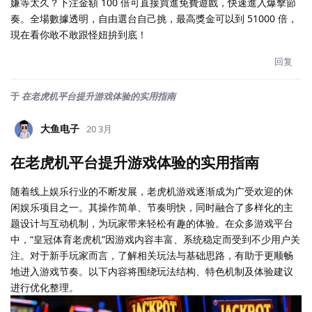
嫌等太久？下注金額 100 倍可直接買進免費遊戲，快速進入爆擊節
奏。全場數據透明，自由選台自己挑，最高獎金可以到 51000 倍，
現在看你敢不敢跟怪妞拚到底！
回复
于
在老虎机平台提升游戏体验的实用指南
大鱼电子
20 3月
在老虎机平台提升游戏体验的实用指南
随着线上娱乐行业的不断发展，老虎机游戏逐渐成为广受欢迎的休
闲娱乐项目之一。其操作简单、节奏明快，同时融合了多样化的主
题设计与互动机制，为玩家带来轻松有趣的体验。在众多游戏平台
中，“皇冠体育老虎机”因游戏内容丰富、系统稳定而受到不少用户关
注。对于新手玩家而言，了解相关玩法与基础思路，有助于更顺畅
地进入游戏节奏。以下内容将围绕玩法结构、特色机制及体验建议
进行优化整理。