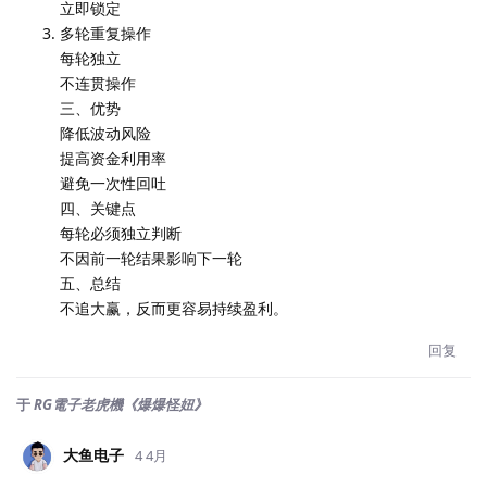
立即锁定
多轮重复操作
每轮独立
不连贯操作
三、优势
降低波动风险
提高资金利用率
避免一次性回吐
四、关键点
每轮必须独立判断
不因前一轮结果影响下一轮
五、总结
不追大赢，反而更容易持续盈利。
回复
于
RG電子老虎機《爆爆怪妞》
大鱼电子
4 4月