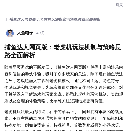
回复
于
捕鱼达人网页版：老虎机玩法机制与策略思路全面解析
大鱼电子
4 7月
捕鱼达人网页版：老虎机玩法机制与策略思
路全面解析
随着网页游戏的不断发展，《捕鱼达人网页版》凭借丰富的娱乐内
容和便捷的游戏体验，吸引了众多玩家的关注。除了经典捕鱼玩法
之外，游戏还融入了多种老虎机模式，通过不同主题、特色符号、
奖励玩法和视觉效果，为玩家提供更加多元化的休闲娱乐体验。对
于希望深入了解游戏的玩家来说，熟悉老虎机的玩法机制、奖励规
则以及合理的体验策略，比单纯关注短期结果更有价值。
老虎机玩法最大的特点，在于简单易上手，同时拥有丰富的游戏元
素。不同主题的老虎机通常拥有各自独立的图案设计、奖励机制和
特殊功能，例如免费旋转、特殊符号、倍数奖励或额外小游戏等。