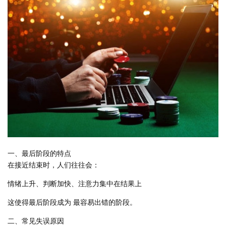
一、最后阶段的特点
在接近结束时，人们往往会：
情绪上升、判断加快、注意力集中在结果上
这使得最后阶段成为 最容易出错的阶段。
二、常见失误原因