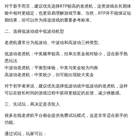
对于新手而言，建议优先选择RTP较高的老虎机，这类游戏在长期体
验中相对更稳定，也更容易理解游戏节奏。当然，RTP并不能保证短
期结果，但可以作为筛选游戏的重要参考标准。
二、选择低波动或中低波动机型
老虎机通常分为低波动、中波动和高波动三种类型。
低波动老虎机：中奖频率较高，但单次奖金相对较小，适合新手熟
悉玩法
中波动老虎机：平衡型体验，中奖与奖金较为均衡
高波动老虎机：中奖较少，但可能出现较大奖金
对于初学者来说，建议优先选择低波动或中低波动的老虎机，这样
可以在较长时间的游戏过程中获得更稳定的反馈，减少挫败感。
三、先试玩，再决定是否投入
很多在线老虎机平台都会提供免费试玩模式，这是非常适合新手的
功能。
通过试玩，玩家可以：