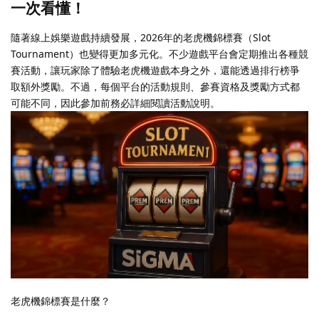
一次看懂！
隨著線上娛樂遊戲持續發展，2026年的老虎機錦標賽（Slot
Tournament）也變得更加多元化。不少遊戲平台會定期推出各種競
賽活動，讓玩家除了體驗老虎機遊戲本身之外，還能透過排行榜爭
取額外獎勵。不過，每個平台的活動規則、參賽資格及獎勵方式都
可能不同，因此參加前務必詳細閱讀活動說明。
老虎機錦標賽是什麼？