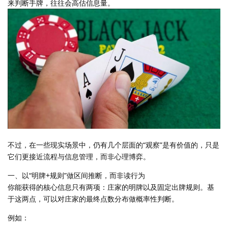
来判断手牌，往往会高估信息量。
不过，在一些现实场景中，仍有几个层面的“观察”是有价值的，只是
它们更接近流程与信息管理，而非心理博弈。
一、以“明牌+规则”做区间推断，而非读行为
你能获得的核心信息只有两项：庄家的明牌以及固定出牌规则。基
于这两点，可以对庄家的最终点数分布做概率性判断。
例如：