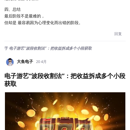
四、总结
最后阶段不是最难的，
但却是 最容易因为心理变化而出错的阶段。
回复
于
电子游艺“波段收割法”：把收益拆成多个小段获取
大鱼电子
20 4月
电子游艺“波段收割法”：把收益拆成多个小段
获取