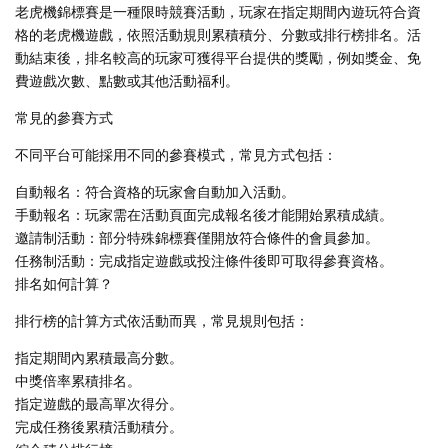
老虎機錦標賽是一種限時競賽活動，玩家在指定期間內遊玩符合資
格的老虎機遊戲，依照活動規則累積積分、分數或排行榜排名。活
動結束後，排名較高的玩家可獲得平台提供的獎勵，例如獎金、免
費遊戲次數、點數或其他活動福利。
常見的參賽方式
不同平台可能採用不同的參賽模式，常見方式包括：
自動報名：符合資格的玩家會自動加入活動。
手動報名：玩家需在活動頁面完成報名後才能開始累積成績。
邀請制活動：部分特殊錦標賽僅開放符合條件的會員參加。
任務制活動：完成指定遊戲或投注條件後即可取得參賽資格。
排名如何計算？
排行榜的計算方式依活動而異，常見規則包括：
指定期間內累積最高分數。
中獎倍率累積排名。
指定遊戲的最高單次得分。
完成任務後累積活動積分。