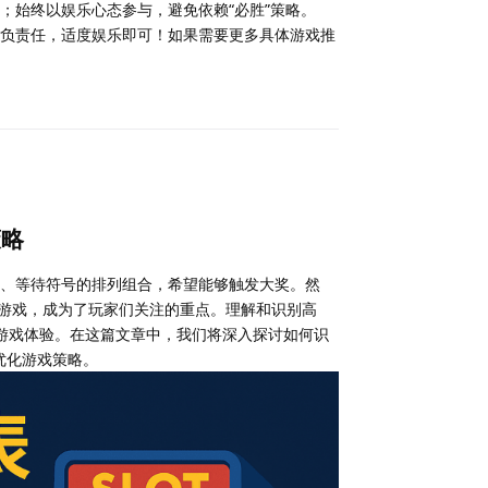
；始终以娱乐心态参与，避免依赖“必胜”策略。
负责任，适度娱乐即可！如果需要更多具体游戏推
回复
策略
、等待符号的排列组合，希望能够触发大奖。然
）游戏，成为了玩家们关注的重点。理解和识别高
升游戏体验。在这篇文章中，我们将深入探讨如何识
来优化游戏策略。