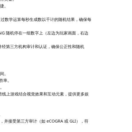
捷。
通过数学运算每秒生成数以千计的随机结果，确保每
NG 随机停在一组数字上（左边为玩家画面，右边
，并经第三方机构审计和认证，确保公正性和随机
间。
胜率。
。
t》，这些线上游戏结合视觉效果和互动元素，提供更多娱
。
受第三方审计（如 eCOGRA 或 GLI），符