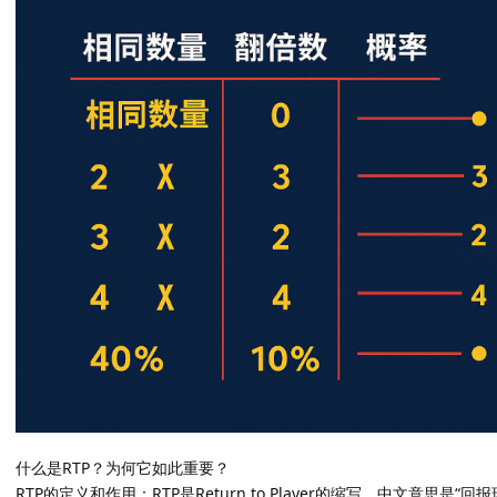
什么是RTP？为何它如此重要？
RTP的定义和作用：RTP是Return to Player的缩写，中文意思