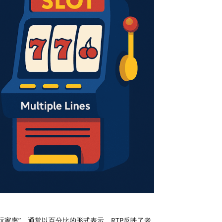
是“回报玩家率”，通常以百分比的形式表示。RTP反映了老