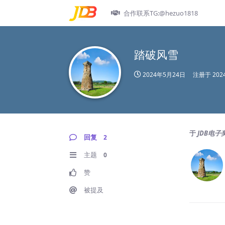
合作联系TG:@hezuo1818
踏破风雪
2024年5月24日
注册于
20
于
JDB电子
回复
2
主题
0
赞
被提及