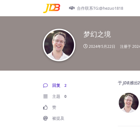
合作联系TG:@hezuo1818
梦幻之境
2024年5月22日
注册于
20
于
JDB推出
回复
2
主题
0
赞
被提及